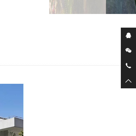
在
微
18
TO